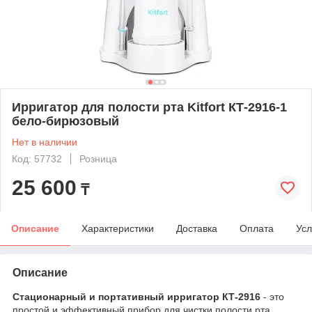
Ирригатор для полости рта Kitfort КТ-2916-1
бело-бирюзовый
Нет в наличии
Код: 57732
Розница
25 600
₸
Описание
Характеристики
Доставка
Оплата
Усл
Описание
Стационарный и портативный ирригатор КТ-2916
- это
простой и эффективный прибор для чистки полости рта.