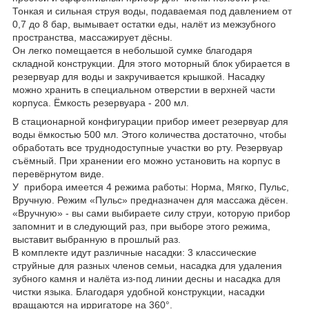
Тонкая и сильная струя воды, подаваемая под давлением от
0,7 до 8 бар, вымывает остатки еды, налёт из межзубного
пространства, массажирует дёсны.
Он легко помещается в небольшой сумке благодаря
складной конструкции. Для этого моторный блок убирается в
резервуар для воды и закручивается крышкой. Насадку
можно хранить в специальном отверстии в верхней части
корпуса. Ёмкость резервуара - 200 мл.
В стационарной конфигурации прибор имеет резервуар для
воды ёмкостью 500 мл. Этого количества достаточно, чтобы
обработать все труднодоступные участки во рту. Резервуар
съёмный. При хранении его можно установить на корпус в
перевёрнутом виде.
У прибора имеется 4 режима работы: Норма, Мягко, Пульс,
Вручную. Режим «Пульс» предназначен для массажа дёсен.
«Вручную» - вы сами выбираете силу струи, которую прибор
запомнит и в следующий раз, при выборе этого режима,
выставит выбранную в прошлый раз.
В комплекте идут различные насадки: 3 классические
струйные для разных членов семьи, насадка для удаления
зубного камня и налёта из-под линии десны и насадка для
чистки языка. Благодаря удобной конструкции, насадки
вращаются на ирригаторе на 360°.