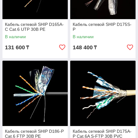
Кабель сетевой SHIP D165A-
Кабель сетевой SHIP D175S-
C Cat.6 UTP 30В PE
P
В наличии
В наличии
131 600
148 400
₸
₸
Кабель сетевой SHIP D186-P
Кабель сетевой SHIP D175A-
Cat.6 FTP 30В PE
P Cat.6A S-FTP 30В PVC