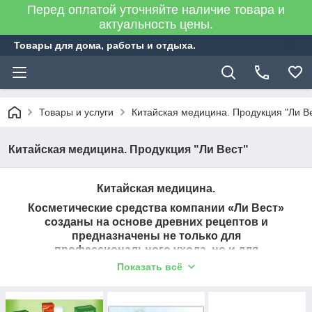
Перед оплатой уточняйте наличие товара и
актуальность цены.
Товары для дома, работы и отдыха.
Товары и услуги
Китайская медицина. Продукция "Ли В
Китайская медицина. Продукция "Ли Вест"
Китайская медицина.
Косметические средства компании «Ли Вест»
созданы на основе древних рецептов и
предназначены не только для
профессионального ухода, но и для
самостоятельного использования в домашних
Показать всё
условиях.
Так же есть огромный выбор товаров для
здоровья,