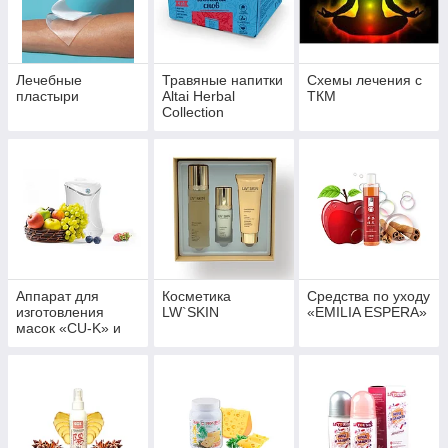
свой бизнес.
Лечебные
Травяные напитки
Схемы лечения с
пластыри
Altai Herbal
ТКМ
Collection
Аппарат для
Косметика
Средства по уходу
изготовления
LW`SKIN
«EMILIA ESPERA»
масок «CU-K» и
наборы для масок