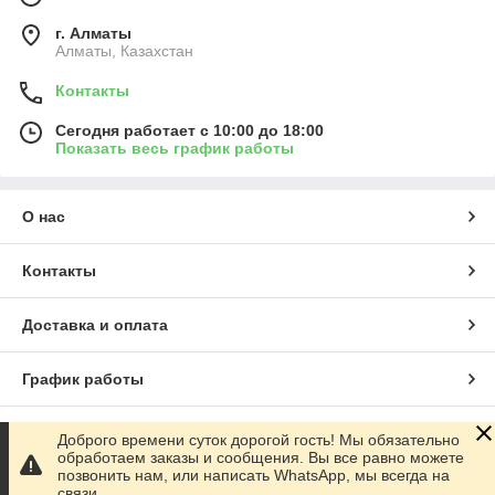
заметнее и заметнее на мировом рынке по продвижению
продукции ТКМ (Традиционной Китайской Медицины).
г. Алматы
Реализация продукции и косметических средств
Алматы, Казахстан
осуществляется через дистрибьюторскую сеть и структуру
потребителей. Для этого почти во всех крупных российских
Контакты
городах и за рубежом созданы информационно-сервисные
Сегодня работает с 10:00 до 18:00
центры.
Показать весь график работы
О нас
Контакты
Доставка и оплата
График работы
Полная версия сайта
Доброго времени суток дорогой гость! Мы обязательно
обработаем заказы и сообщения. Вы все равно можете
позвонить нам, или написать WhatsApp, мы всегда на
Сайт создан на маркетплейсе
Satu.kz
связи.