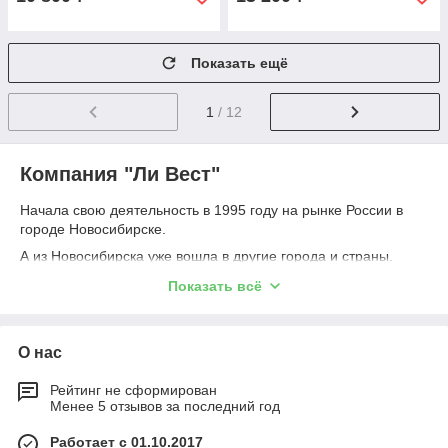
Показать ещё
1
/ 12
Компания "Ли Вест"
Начала свою деятельность в 1995 году на рынке России в
городе Новосибирске.
А из Новосибирска уже вошла в другие города и страны.
Компания «Ли Вест» представлена в Москве и ее области, на
Показать всё
Дальнем Востоке, на Байкале, на Кузбассе, в странах
ближнего и дальнего зарубежья: Украина, Казахстан,
Белоруссия, Узбекистан, Польша, Чехия, Болгария,
Германия и т.д.
О нас
Сотрудничество компании «Ли Вест» с государственными
Рейтинг не сформирован
медицинскими научно-исследовательскими учреждениями
Менее 5 отзывов за последний год
России и Китая дает большие возможности для дальнейшего
развития. С каждым годом наша компания становится все
Работает с 01.10.2017