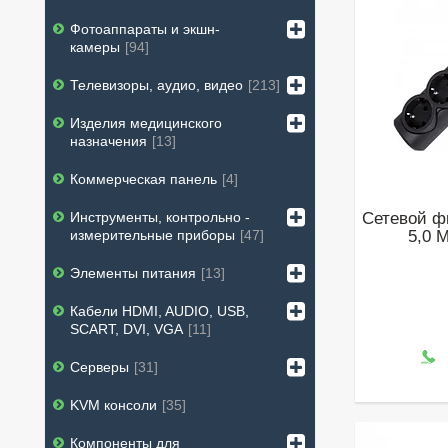
Фотоаппараты и экшн-
камеры
94
Телевизоры, аудио, видео
213
Изделия медицинского
назначения
13
Коммерческая панель
4
Сетевой ф
Инструменты, контрольно -
5,0 М
измерительные приборы
47
Элементы питания
13
Кабели HDMI, AUDIO, USB,
SCART, DVI, VGA
11
Серверы
31
KVM консоли
35
Компоненты для