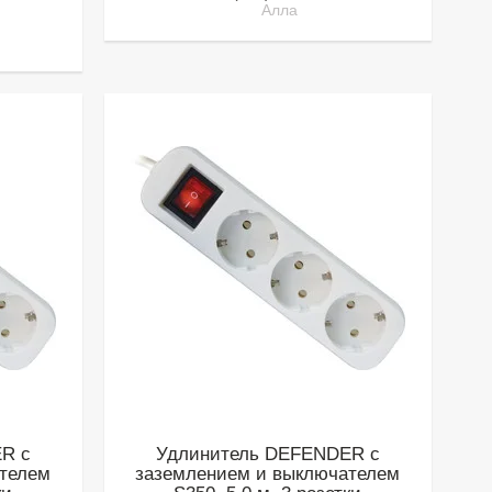
Алла
R с
Удлинитель DEFENDER с
ателем
заземлением и выключателем