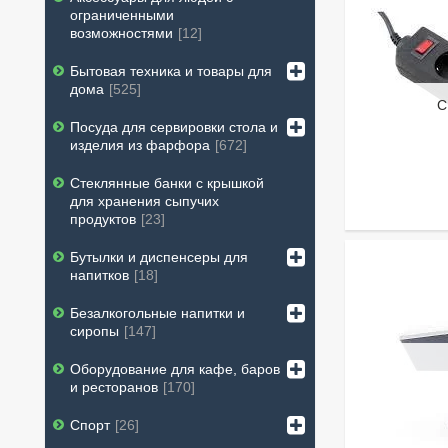
ограниченными
возможностями
12
Бытовая техника и товары для
дома
525
С
Посуда для сервировки стола и
изделия из фарфора
672
Стеклянные банки с крышкой
для хранения сыпучих
продуктов
23
Бутылки и диспенсеры для
напитков
18
Безалкогольные напитки и
сиропы
147
Оборудование для кафе, баров
и ресторанов
170
Спорт
26