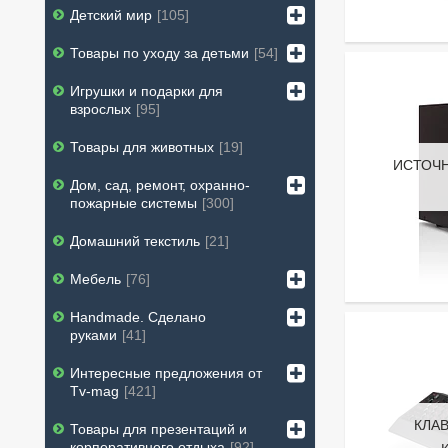
Детский мир
105
Товары по уходу за детьми
54
Игрушки и подарки для
взрослых
95
Товары для животных
19
ИСТОЧ
Дом, сад, ремонт, охранно-
пожарные системы
300
Домашний текстиль
21
Мебель
76
Handmade. Сделано
руками
41
Интересные предложения от
Tv-mag
421
КЛА
Товары для презентаций и
корпоративного отдыха
92