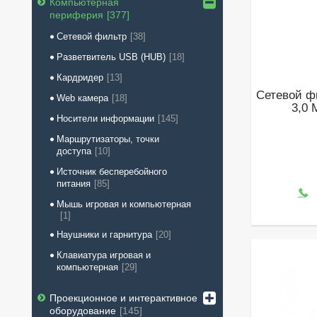
Компьютерная
периферия
377
Сетевой фильтр
38
Разветвитель USB (HUB)
18
Кардридер
13
Сетевой ф
Web камера
18
3,0 
Носители информации
145
Маршрутизаторы, точки
доступа
10
Источник бесперебойного
питания
85
Мышь игровая и компьютерная
1
Наушники и гарнитура
20
Клавиатура игровая и
компьютерная
29
Проекционное и интерактивное
оборудование
145