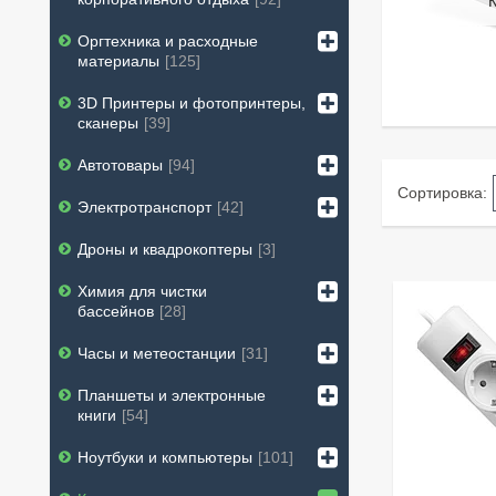
Оргтехника и расходные
материалы
125
3D Принтеры и фотопринтеры,
сканеры
39
Автотовары
94
Электротранспорт
42
Дроны и квадрокоптеры
3
Химия для чистки
бассейнов
28
Часы и метеостанции
31
Планшеты и электронные
книги
54
Ноутбуки и компьютеры
101