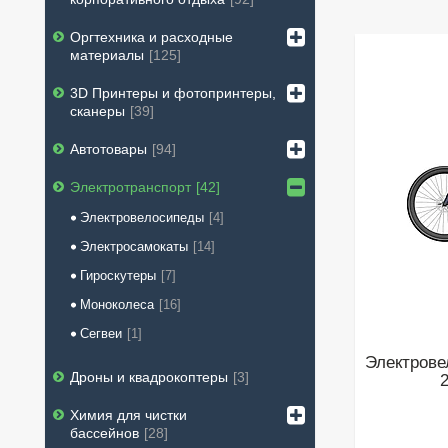
Оргтехника и расходные
материалы
125
3D Принтеры и фотопринтеры,
сканеры
39
Автотовары
94
Электротранспорт
42
Электровелосипеды
4
Электросамокаты
14
Гироскутеры
7
Моноколеса
16
Сегвеи
1
Электрове
Дроны и квадрокоптеры
3
2
Химия для чистки
бассейнов
28