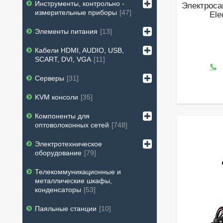
Инструменты, контрольно -
Электроса
измерительные приборы
47
Ele
Элементы питания
13
Кабели HDMI, AUDIO, USB,
SCART, DVI, VGA
11
Серверы
31
KVM консоли
35
Компоненты для
оптоволоконных сетей
748
Электротехническое
оборудование
79
Телекоммуникационные и
металлические шкафы,
конденсаторы
53
Паяльные станции
10