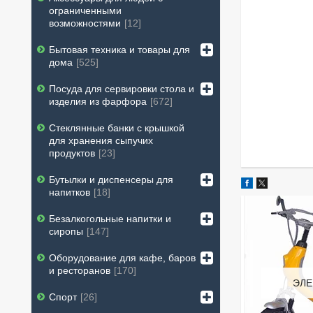
ограниченными
возможностями
12
Бытовая техника и товары для
дома
525
Посуда для сервировки стола и
изделия из фарфора
672
Стеклянные банки с крышкой
для хранения сыпучих
продуктов
23
Бутылки и диспенсеры для
напитков
18
Безалкогольные напитки и
сиропы
147
Оборудование для кафе, баров
и ресторанов
170
ЭЛЕ
Спорт
26