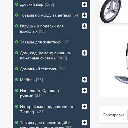
Детский мир
105
Товары по уходу за детьми
54
Игрушки и подарки для
взрослых
95
Товары для животных
19
Дом, сад, ремонт, охранно-
пожарные системы
300
Домашний текстиль
21
Мебель
76
Handmade. Сделано
руками
41
Интересные предложения от
Tv-mag
421
Товары для презентаций и
корпоративного отдыха
92