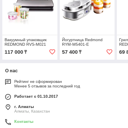
Вакуумный упаковщик
Йогуртница Redmond
Грил
REDMOND RVS-M021
RYM-M5401-E
RED
117 000
57 400
69 
₸
₸
О нас
Рейтинг не сформирован
Менее 5 отзывов за последний год
Работает с 01.10.2017
г. Алматы
Алматы, Казахстан
Контакты