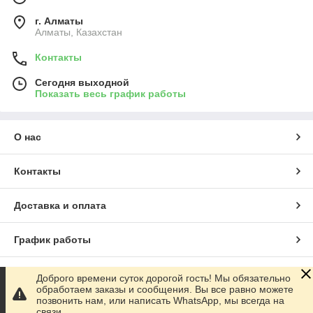
г. Алматы
Алматы, Казахстан
Контакты
Сегодня выходной
Показать весь график работы
О нас
Контакты
Доставка и оплата
График работы
Полная версия сайта
Доброго времени суток дорогой гость! Мы обязательно
обработаем заказы и сообщения. Вы все равно можете
позвонить нам, или написать WhatsApp, мы всегда на
Сайт создан на маркетплейсе
Satu.kz
связи.