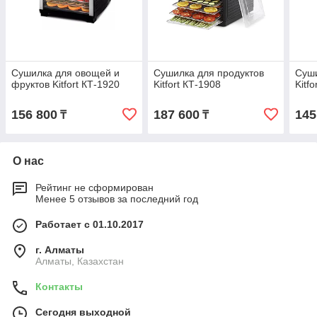
Сушилка для овощей и
Сушилка для продуктов
Суши
фруктов Kitfort КТ-1920
Kitfort КТ-1908
Kitf
156 800
187 600
145
₸
₸
О нас
Рейтинг не сформирован
Менее 5 отзывов за последний год
Работает с 01.10.2017
г. Алматы
Алматы, Казахстан
Контакты
Сегодня выходной