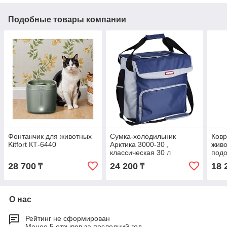
Подобные товары компании
Фонтанчик для животных
Сумка-холодильник
Ковр
Kitfort КТ-6440
Арктика 3000-30 ,
живо
классическая 30 л
подо
(491
28 700
24 200
18 
₸
₸
О нас
Рейтинг не сформирован
Менее 5 отзывов за последний год