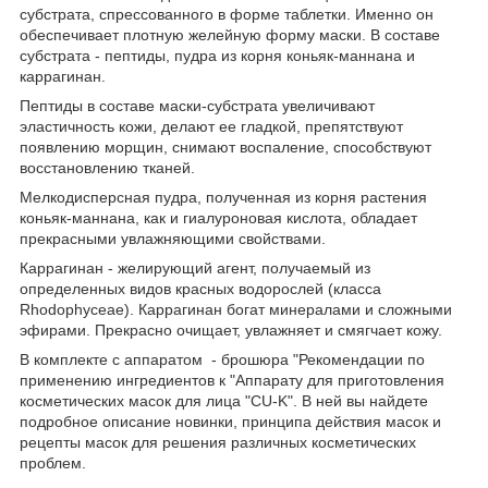
субстрата, спрессованного в форме таблетки. Именно он
обеспечивает плотную желейную форму маски. В составе
субстрата - пептиды, пудра из корня коньяк-маннана и
каррагинан.
Пептиды в составе маски-субстрата увеличивают
эластичность кожи, делают ее гладкой, препятствуют
появлению морщин, снимают воспаление, способствуют
восстановлению тканей.
Мелкодисперсная пудра, полученная из корня растения
коньяк-маннана, как и гиалуроновая кислота, обладает
прекрасными увлажняющими свойствами.
Каррагинан - желирующий агент, получаемый из
определенных видов красных водорослей (класса
Rhodophyceae). Каррагинан богат минералами и сложными
эфирами. Прекрасно очищает, увлажняет и смягчает кожу.
В комплекте с аппаратом - брошюра "Рекомендации по
применению ингредиентов к "Аппарату для приготовления
косметических масок для лица "CU-K". В ней вы найдете
подробное описание новинки, принципа действия масок и
рецепты масок для решения различных косметических
проблем.