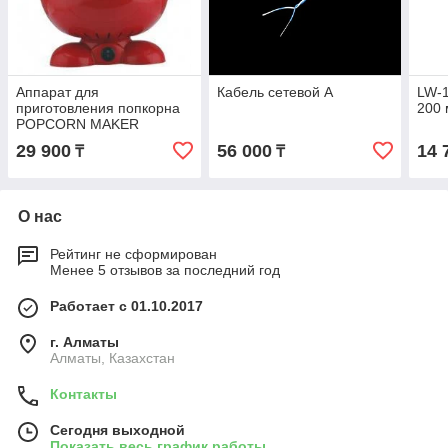
Аппарат для
Кабель сетевой A
LW-1
приготовления попкорна
200 
POPCORN MAKER
29 900
56 000
14 
₸
₸
О нас
Рейтинг не сформирован
Менее 5 отзывов за последний год
Работает с 01.10.2017
г. Алматы
Алматы, Казахстан
Контакты
Сегодня выходной
Показать весь график работы