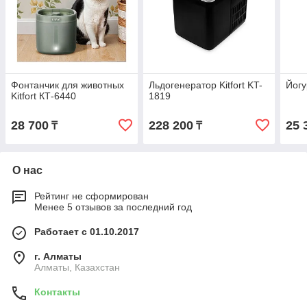
Фонтанчик для животных
Льдогенератор Kitfort KT-
Йогу
Kitfort КТ-6440
1819
28 700
228 200
25 
₸
₸
О нас
Рейтинг не сформирован
Менее 5 отзывов за последний год
Работает с 01.10.2017
г. Алматы
Алматы, Казахстан
Контакты