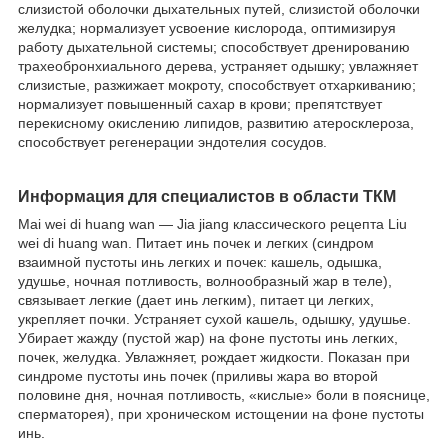
слизистой оболочки дыхательных путей, слизистой оболочки
желудка; нормализует усвоение кислорода, оптимизируя
работу дыхательной системы; способствует дренированию
трахеобронхиального дерева, устраняет одышку; увлажняет
слизистые, разжижает мокроту, способствует отхаркиванию;
нормализует повышенный сахар в крови; препятствует
перекисному окислению липидов, развитию атеросклероза,
способствует регенерации эндотелия сосудов.
Информация для специалистов в области ТКМ
Маi wei di huang wan — Jia jiang классического рецепта Liu
wei di huang wan. Питает инь почек и легких (синдром
взаимной пустоты инь легких и почек: кашель, одышка,
удушье, ночная потливость, волнообразный жар в теле),
связывает легкие (дает инь легким), питает ци легких,
укрепляет почки. Устраняет сухой кашель, одышку, удушье.
Убирает жажду (пустой жар) на фоне пустоты инь легких,
почек, желудка. Увлажняет, рождает жидкости. Показан при
синдроме пустоты инь почек (приливы жара во второй
половине дня, ночная потливость, «кислые» боли в пояснице,
сперматорея), при хроническом истощении на фоне пустоты
инь.