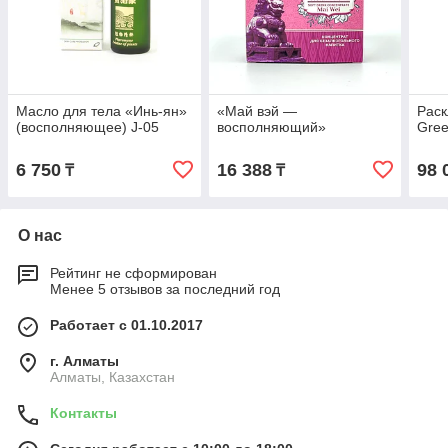
Масло для тела «Инь-ян»
«Май вэй —
Раск
(восполняющее) J-05
восполняющий»
Gre
6 750
16 388
98 
₸
₸
О нас
Рейтинг не сформирован
Менее 5 отзывов за последний год
Работает с 01.10.2017
г. Алматы
Алматы, Казахстан
Контакты