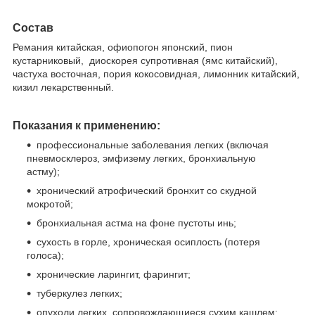
Состав
Ремания китайская, офиопогон японский, пион
кустарниковый, диоскорея супротивная (ямс китайский),
частуха восточная, пория кокосовидная, лимонник китайский,
кизил лекарственный.
Показания к применению:
профессиональные заболевания легких (включая
пневмосклероз, эмфизему легких, бронхиальную
астму);
хронический атрофический бронхит со скудной
мокротой;
бронхиальная астма на фоне пустоты инь;
сухость в горле, хроническая осиплость (потеря
голоса);
хронические ларингит, фарингит;
туберкулез легких;
опухоли легких, сопровождающиеся сухим кашлем;