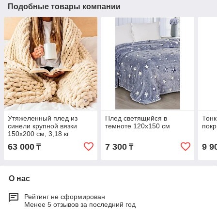
Подобные товары компании
Утяжеленный плед из
Плед светящийся в
Тонк
синели крупной вязки
темноте 120х150 см
пок
150x200 см, 3,18 кг
63 000
7 300
9 9
₸
₸
О нас
Рейтинг не сформирован
Менее 5 отзывов за последний год