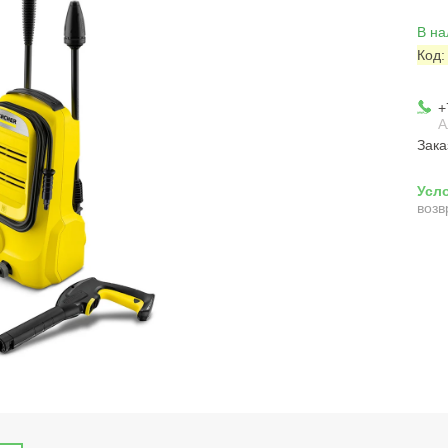
В на
Код
+
А
Зака
возв