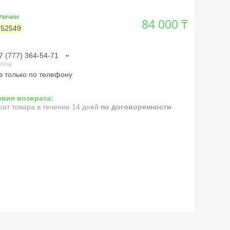
личии
84 000 ₸
:
52549
7 (777) 364-54-71
лла
з только по телефону
рат товара в течение 14 дней
по договоренности