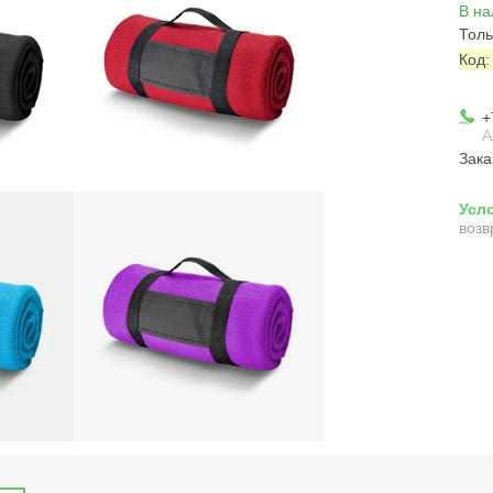
В на
Толь
Код
+
А
Зака
возв