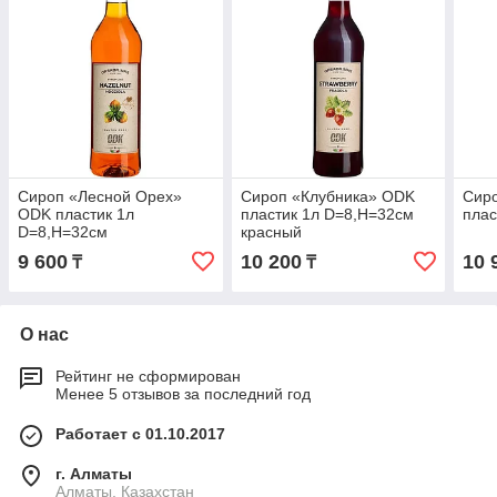
Сироп «Лесной Орех»
Сироп «Клубника» ODK
Сир
ODK пластик 1л
пластик 1л D=8,H=32см
плас
D=8,H=32см
красный
9 600
10 200
10 
₸
₸
О нас
Рейтинг не сформирован
Менее 5 отзывов за последний год
Работает с 01.10.2017
г. Алматы
Алматы, Казахстан