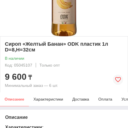
Сироп «Желтый Банан» ODK пластик 1л
D=8,H=32см
В наличии
Код: 05045107
Только опт
9 600
₸
Минимальный заказ — 6 шт.
Описание
Характеристики
Доставка
Оплата
Усл
Описание
Характеристики: