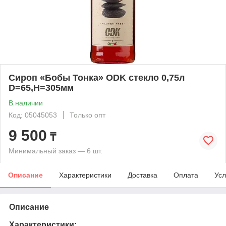
Сироп «Бобы Тонка» ODK стекло 0,75л
D=65,H=305мм
В наличии
Код: 05045053
Только опт
9 500
₸
Минимальный заказ — 6 шт.
Описание
Характеристики
Доставка
Оплата
Усл
Описание
Характеристики: