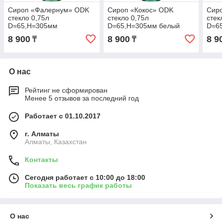
Сироп «Фалернум» ODK
Сироп «Кокос» ODK
Сир
стекло 0,75л
стекло 0,75л
стек
D=65,H=305мм
D=65,H=305мм белый
D=6
8 900
8 900
8 9
₸
₸
О нас
Рейтинг не сформирован
Менее 5 отзывов за последний год
Работает с 01.10.2017
г. Алматы
Алматы, Казахстан
Контакты
Сегодня работает с 10:00 до 18:00
Показать весь график работы
О нас