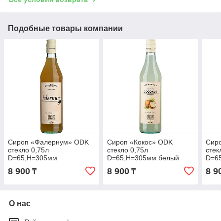
Подобные товары компании
Сироп «Фалернум» ODK
Сироп «Кокос» ODK
Сир
стекло 0,75л
стекло 0,75л
стек
D=65,H=305мм
D=65,H=305мм белый
D=6
8 900
8 900
8 9
₸
₸
О нас