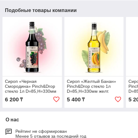
Подобные товары компании
Сироп «Черная
Сироп «Желтый Банан»
Сир
Смородина» Pinch&Drop
Pinch&Drop стекло 1л
Pinc
стекло 1л D=85,H=330мм
D=85,H=330мм желт.
D=8
черный
6 200
5 400
5 2
₸
₸
О нас
Рейтинг не сформирован
Менее 5 отзывов за последний год