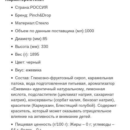
Страна:РОССИЯ
Бренд: Pinch&Drop
Материал:Стекло
Объем по данным поставщика (мл):1000
Диаметр (мм):85
Высота (мм): 330
Вес (г): 1895
Цвет: черный
Вкус: ежевика
Состав: Глюкозно-фруктозный сироп, карамельная
патока, вода подготовленная питьевая, ароматизатор
«‎Ежевика»‎ идентичный натуральному, лимонная
кислота, подсластители (цикламат натрия, сахаринат
натрия), консерванты (сорбат калия, бензоат натрия),
красители (Кармуазин, Блестящий голубой). Содержит
краситель, который может оказывать отрицательное
влияние на активность и внимание детей.
Пищевая ценность (г/100 г): Жиры – 0 г; углеводы –
64 г; белки – 0 г