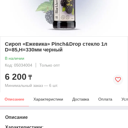
Сироп «Ежевика» Pinch&Drop стекло 1л
D=85,H=330мм черный
В наличии
Код: 05034004
Только опт
6 200
₸
Минимальный заказ — 6 шт.
Описание
Характеристики
Доставка
Оплата
Усл
Описание
Характеристики: