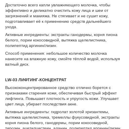
Достаточно всего капли увлажняющего молочка, чтобы
эффективно и деликатно очистить кожу лица и шеи от
загрязнений и макияжа. Не стягивает и не сушит кожу,
подготавливает её к применению средств дальнейшего
ухода.
Активные ингредиенты: экстракты ганодермы, корня пиона
белого, пории кокосовидной, вытяжка щелелистника,
полипептид аргинин/лизин.
Способ применения: небольшое количество молочка
нанесите на влажную кожу, смойте тёплой водой, используя
ватный диск.
LW-03 ЛИФТИНГ-КОНЦЕНТРАТ
Высококонцентрированное средство отлично борется с
признаками старения кожи, обеспечивая быстрый эффект
лифтинга. Повышает плотность и упругость кожи. Улучшает
цвет лица, убирает последствия акне.
Активные ингредиенты: гидролат золотой хризантемы,
вытяжка щелелистника, тремеллы фукусовидной, экстракты
корня пиона белого, ганодермы, пории кокосовидной,
тирозин, ацетилцистеин, аланин, полипептид аргинин/лизин,