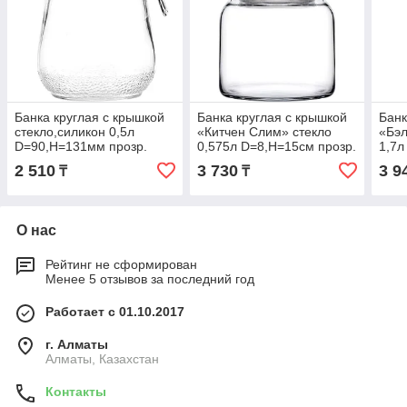
Банка круглая с крышкой
Банка круглая с крышкой
Банк
стекло,силикон 0,5л
«Китчен Слим» стекло
«Бэл
D=90,H=131мм прозр.
0,575л D=8,H=15см прозр.
1,7л
проз
2 510
3 730
3 9
₸
₸
О нас
Рейтинг не сформирован
Менее 5 отзывов за последний год
Работает с 01.10.2017
г. Алматы
Алматы, Казахстан
Контакты