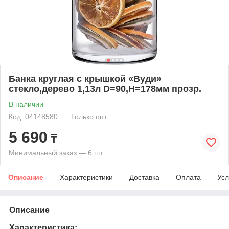
Банка круглая с крышкой «Вуди»
стекло,дерево 1,13л D=90,H=178мм прозр.
В наличии
Код: 04148580
Только опт
5 690
₸
Минимальный заказ — 6 шт.
Описание
Характеристики
Доставка
Оплата
Усл
Описание
Характеристика: