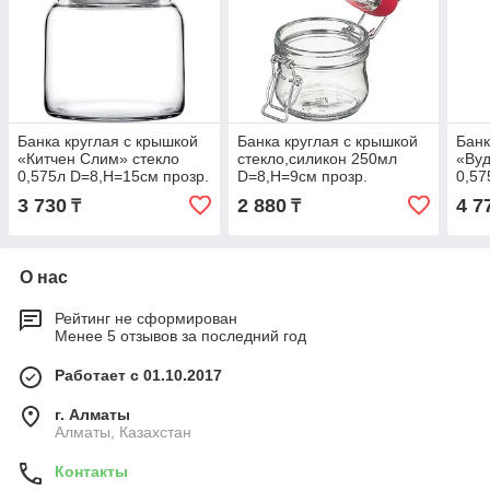
Банка круглая с крышкой
Банка круглая с крышкой
Банк
«Китчен Слим» стекло
стекло,силикон 250мл
«Вуд
0,575л D=8,H=15см прозр.
D=8,H=9см прозр.
0,5
проз
3 730
2 880
4 7
₸
₸
О нас
Рейтинг не сформирован
Менее 5 отзывов за последний год
Работает с 01.10.2017
г. Алматы
Алматы, Казахстан
Контакты