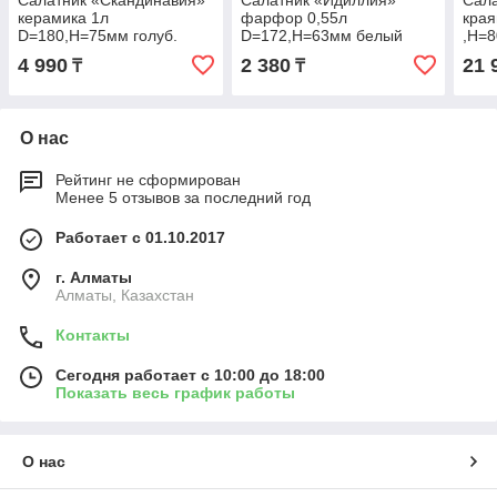
Салатник «Скандинавия»
Салатник «Идиллия»
Сала
керамика 1л
фарфор 0,55л
края
D=180,H=75мм голуб.
D=172,H=63мм белый
,H=
чер
4 990
2 380
21 
₸
₸
О нас
Рейтинг не сформирован
Менее 5 отзывов за последний год
Работает с 01.10.2017
г. Алматы
Алматы, Казахстан
Контакты
Сегодня работает с 10:00 до 18:00
Показать весь график работы
О нас