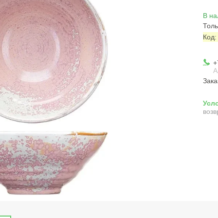
В на
Толь
Код
+
А
Зака
возв