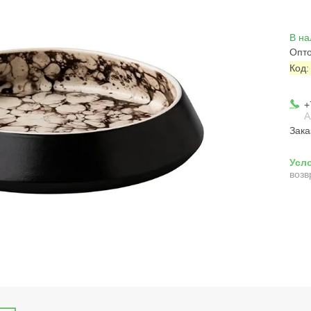
В на
Опто
Код
+
А
Зака
возв