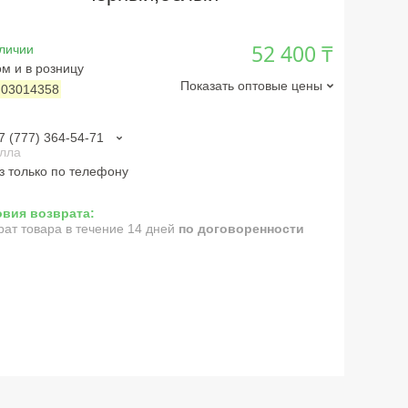
52 400 ₸
личии
м и в розницу
Показать оптовые цены
:
03014358
7 (777) 364-54-71
лла
з только по телефону
рат товара в течение 14 дней
по договоренности