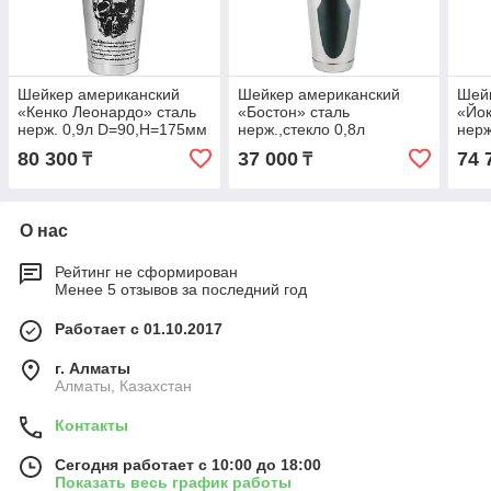
Шейкер американский
Шейкер американский
Шей
«Кенко Леонардо» сталь
«Бостон» сталь
«Йок
нерж. 0,9л D=90,H=175мм
нерж.,стекло 0,8л
нерж
серебрист.
D=95,H=300мм
сере
80 300
37 000
74 
₸
₸
серебрист.,прозр.
О нас
Рейтинг не сформирован
Менее 5 отзывов за последний год
Работает с 01.10.2017
г. Алматы
Алматы, Казахстан
Контакты
Сегодня работает с 10:00 до 18:00
Показать весь график работы