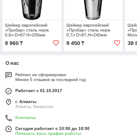
Шейкер европейский
Шейкер европейский
Шей
«Пробар» сталь нерж.
«Пробар» сталь нерж.
«Пр
0,6л D=87,H=205мм
0,7л D=87,H=240мм
Мот
серебрист.
серебрист.
стал
9 960
9 450
38 
₸
₸
D=92
О нас
Рейтинг не сформирован
Менее 5 отзывов за последний год
Работает с 01.10.2017
г. Алматы
Алматы, Казахстан
Контакты
Сегодня работает с 10:00 до 18:00
Показать весь график работы