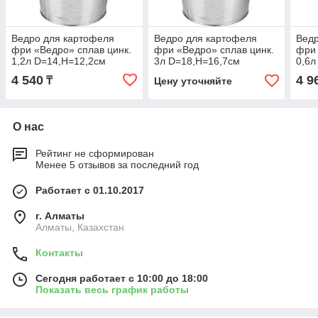
Ведро для картофеля
Ведро для картофеля
Ведр
фри «Ведро» сплав цинк.
фри «Ведро» сплав цинк.
фри 
1,2л D=14,H=12,2см
3л D=18,H=16,7см
0,6л
кра
4 540
4 9
₸
Цену уточняйте
О нас
Рейтинг не сформирован
Менее 5 отзывов за последний год
Работает с 01.10.2017
г. Алматы
Алматы, Казахстан
Контакты
Сегодня работает с 10:00 до 18:00
Показать весь график работы