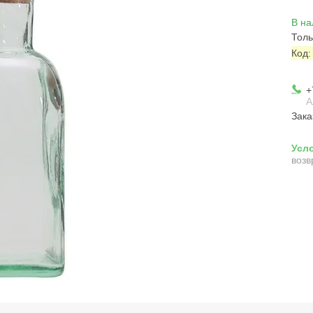
В на
Толь
Код
+
А
Зака
возв