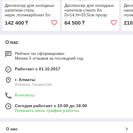
Диспенсер для холодных
Диспенсер для холодных
Дисп
напитков сталь
напитков стекло 8л
напи
нерж.,поликарбонат 5л
D=14,H=33,5см прозр.
поли
D=1,H=513,L=330,B=220мм
,H=5
142 400
64 500
210
₸
₸
металлич.,прозр.
мета
О нас
Рейтинг не сформирован
Менее 5 отзывов за последний год
Работает с 01.10.2017
г. Алматы
Алматы, Казахстан
Контакты
Сегодня работает с 10:00 до 18:00
Показать весь график работы
О нас