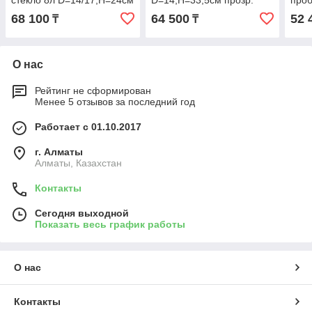
стекло 8л D=14/17,H=24см
D=14,H=33,5см прозр.
проб
прозр.
,H=
68 100
64 500
52 
₸
₸
О нас
Рейтинг не сформирован
Менее 5 отзывов за последний год
Работает с 01.10.2017
г. Алматы
Алматы, Казахстан
Контакты
Сегодня выходной
Показать весь график работы
О нас
Контакты