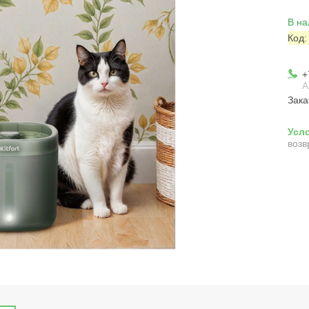
В на
Код
+
А
Зака
возв