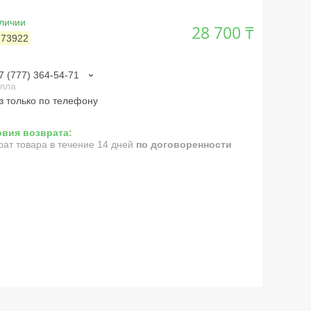
личии
28 700 ₸
:
73922
7 (777) 364-54-71
лла
з только по телефону
рат товара в течение 14 дней
по договоренности