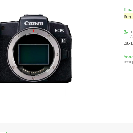
В на
Код
+
А
Зака
возв