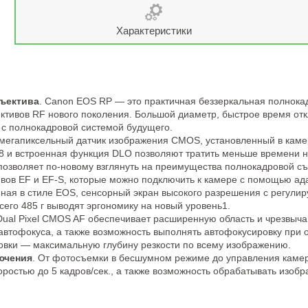
Характеристики
бъектива
. Canon EOS RP — это практичная беззеркальная полнока
ктивов RF нового поколения. Большой диаметр, быстрое время отк
 с полнокадровой системой будущего.
2-мегапиксельный датчик изображения CMOS, установленный в кам
8 и встроенная функция DLO позволяют тратить меньше времени н
позволяет по-новому взглянуть на преимущества полнокадровой 
вов EF и EF-S, которые можно подключить к камере c помощью адап
нная в стиле EOS, сенсорный экран высокого разрешения с регул
сего 485 г выводят эргономику на новый уровень1.
 Dual Pixel CMOS AF обеспечивает расширенную область и чрезвыча
 автофокуса, а также возможность выполнять автофокусировку при 
ровки — максимальную глубину резкости по всему изображению.
ючения
. От фотосъемки в бесшумном режиме до управления камер
оростью до 5 кадров/сек., а также возможность обрабатывать изобр