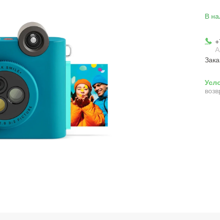
В на
+
А
Зака
возв