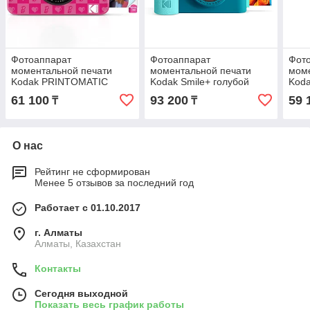
Фотоаппарат
Фотоаппарат
Фот
моментальной печати
моментальной печати
моме
Kodak PRINTOMATIC
Kodak Smile+ голубой
Kod
Barbie темно-розовый
голу
61 100
93 200
59 
₸
₸
О нас
Рейтинг не сформирован
Менее 5 отзывов за последний год
Работает с 01.10.2017
г. Алматы
Алматы, Казахстан
Контакты
Сегодня выходной
Показать весь график работы