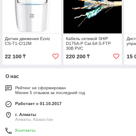
Датчик движения Ezviz
Кабель сетевой SHIP
Дист
CS-T1-C/12M
D175A-P Cat.6A S-FTP
упра
30В PVC
22 100
220 200
15 
₸
₸
О нас
Рейтинг не сформирован
Менее 5 отзывов за последний год
Работает с 01.10.2017
г. Алматы
Алматы, Казахстан
Контакты