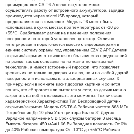
преимуществом CS-T6-A является,что он может
осуществлять работу от встроенного аккумулятора, зарядка
производится через microUSB провод, который
предоставляется в комплекте. Модель Т6 может быть
использована в сухих местах при температурах от -10 до
+55°С. Срабатывает датчик на изменения положения
поверхности на которой установлен детектор. Отлично
интегрирован и подключается вместе с видеокамерами в
единую систему охраны под управлением EZVIZ APP.Датчики
открытия/закрытия отличаются от большинства предложений
на рынке, так как основаны не на магнитно-контактной
технологии, а имеют встроенный гироскоп, что позволяет
крепить их не только на дверях и окнах, но и на любой другой
поверхности и использовать в альтернативных случаях. К
примеру, если в комнате висит дорогая картина и хочется
понять, кто её трогает или пытается унести, то датчик можно
закрепить на неё и отслеживать эти моменты. Технические
характеристики Характеристики Тип Беспроводной датчик
открытия/закрытия Модель CS-T6-A Рабочая частота 868 МГц
Потребление До 10 дБм Угол триггера Более 3° Другие
Зарядное напряжение 5 В Срок службы батареи 3 месяца
Ёмкость батареи 450 мAч/1.66 Вч Зарядная влажность От 0%
до 40% Рабочая температура От -10°С до +55°С Рабочая