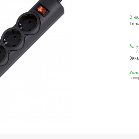
В на
Толь
+
А
Зака
возв