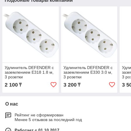
Подобные товары компании
Удлинитель DEFENDER с
Удлинитель DEFENDER с
Удл
заземлением E318 1.8 м,
заземлением E330 3.0 м,
зазе
3 розетки
3 розетки
3 ро
2 100
3 200
3 5
₸
₸
О нас
Рейтинг не сформирован
Менее 5 отзывов за последний год
Работает с 01.10.2017