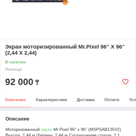
Экран моторизированный Mr.Pixel 96" X 96"
(2,44 X 2,44)
В наличии
Розница
92 000
₸
Описание
Характеристики
Доставка
Оплата
Усл
Описание
Моторизованный
экран
Mr.Pixel 96" x 96" (MSPSAB135V2)
Высота: 2,44 м Ширина: 2,44 м Соотношение сторон: 1:1