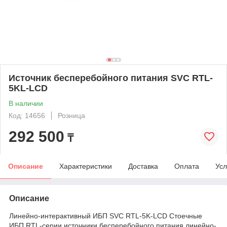
Источник бесперебойного питания SVC RTL-
5KL-LCD
В наличии
Код: 14656
Розница
292 500
₸
Описание
Характеристики
Доставка
Оплата
Усл
Описание
Линейно-интерактивный ИБП SVC RTL-5K-LCD Cтоечные
ИБП RTL-серии источники бесперебойного питания линейно-