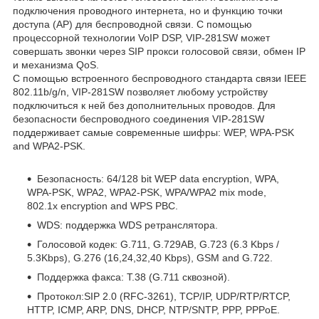
подключения проводного интернета, но и функцию точки
доступа (АР) для беспроводной связи. С помощью
процессорной технологии VoIP DSP, VIP-281SW может
совершать звонки через SIP прокси голосовой связи, обмен IP
и механизма QoS.
C помощью встроенного беспроводного стандарта связи IEEE
802.11b/g/n, VIP-281SW позволяет любому устройству
подключиться к ней без дополнительных проводов. Для
безопасности беспроводного соединения VIP-281SW
поддерживает самые современные шифры: WEP, WPA-PSK
and WPA2-PSK.
Безопасность: 64/128 bit WEP data encryption, WPA,
WPA-PSK, WPA2, WPA2-PSK, WPA/WPA2 mix mode,
802.1x encryption and WPS PBC.
WDS: поддержка WDS ретранслятора.
Голосовой кодек: G.711, G.729AB, G.723 (6.3 Kbps /
5.3Kbps), G.276 (16,24,32,40 Kbps), GSM and G.722.
Поддержка факса: T.38 (G.711 сквозной).
Протокол:SIP 2.0 (RFC-3261), TCP/IP, UDP/RTP/RTCP,
HTTP, ICMP, ARP, DNS, DHCP, NTP/SNTP, PPP, PPPoE.