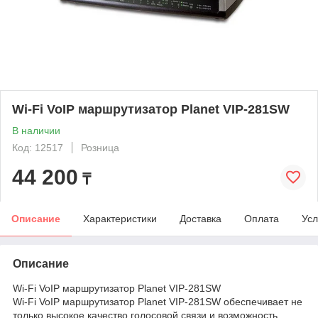
Wi-Fi VoIP маршрутизатор Planet VIP-281SW
В наличии
Код: 12517
Розница
44 200
₸
Описание
Характеристики
Доставка
Оплата
Усл
Описание
Wi-Fi VoIP маршрутизатор Planet VIP-281SW
Wi-Fi VoIP маршрутизатор Planet VIP-281SW обеспечивает не
только высокое качество голосовой связи и возможность