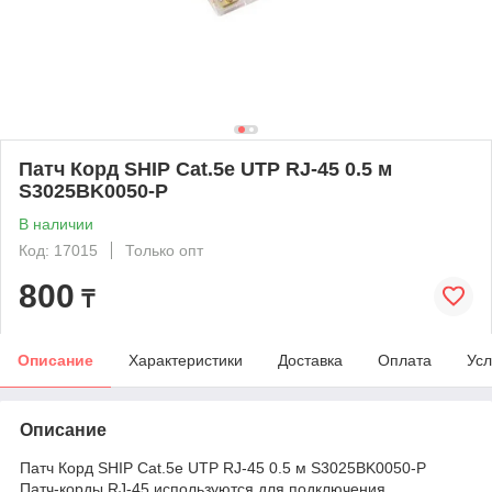
Патч Корд SHIP Cat.5e UTP RJ-45 0.5 м
S3025BK0050-P
В наличии
Код: 17015
Только опт
800
₸
Описание
Характеристики
Доставка
Оплата
Усл
Описание
Патч Корд SHIP Cat.5e UTP RJ-45 0.5 м S3025BK0050-P
Патч-корды RJ-45 используются для подключения