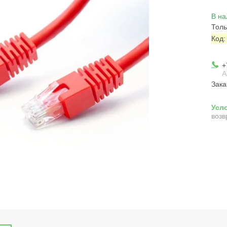
В на
Толь
Код
+
А
Зака
возв