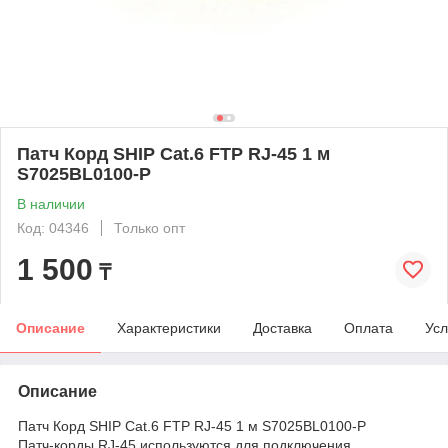
Патч Корд SHIP Cat.6 FTP RJ-45 1 м
S7025BL0100-P
В наличии
Код: 04346
Только опт
1 500
₸
Описание
Характеристики
Доставка
Оплата
Усл
Описание
Патч Корд SHIP Cat.6 FTP RJ-45 1 м S7025BL0100-P
Патч-корды RJ-45 используются для подключения