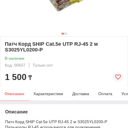
Патч Корд SHIP Cat.5e UTP RJ-45 2 м
S3025YL0200-P
В наличии
Код: 00607
Только опт
1 500
₸
Описание
Характеристики
Доставка
Оплата
Усл
Описание
Патч Корд SHIP Cat.5e UTP RJ-45 2 м S3025YL0200-P
Патч-корды RJ-45 используются для подключения