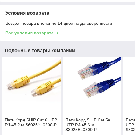
Условия возврата
Возврат товара в течение 14 дней по договоренности
Все условия возврата
Подобные товары компании
Патч Корд SHIP Cat.6 UTP
Патч Корд SHIP Cat.5e
Патч
RJ-45 2 м S6025YL0200-P
UTP RJ-45 3 м
UTP 
S3025BL0300-P
S30