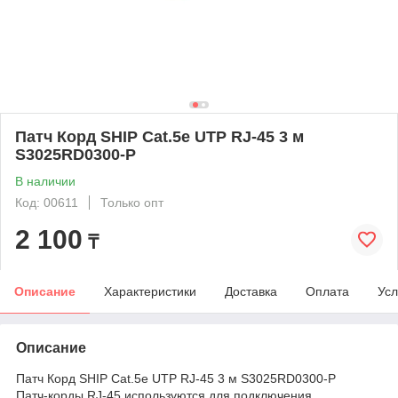
Патч Корд SHIP Cat.5e UTP RJ-45 3 м
S3025RD0300-P
В наличии
Код: 00611
Только опт
2 100
₸
Описание
Характеристики
Доставка
Оплата
Усл
Описание
Патч Корд SHIP Cat.5e UTP RJ-45 3 м S3025RD0300-P
Патч-корды RJ-45 используются для подключения