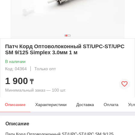
Патч Корд Оптоволоконный ST/UPC-ST/UPC
SM 9/125 Simplex 3.0мм 1 м
В наличии
Код: 04364
Только опт
1 900
₸
Минимальный заказ — 100 шт.
Описание
Характеристики
Доставка
Оплата
Усл
Описание
Патч Корд Оптоволоконный ST/UPC-ST/UPC SM 9/125