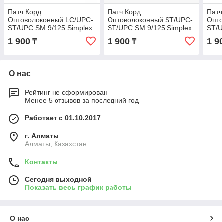
Патч Корд
Патч Корд
Патч
Оптоволоконный LС/UPC-
Оптоволоконный ST/UPC-
Опт
ST/UPC SM 9/125 Simplex
ST/UPC SM 9/125 Simplex
ST/U
3.0мм 1.5 м
3.0мм 1.5 м
3.0м
1 900
1 900
1 9
₸
₸
О нас
Рейтинг не сформирован
Менее 5 отзывов за последний год
Работает с 01.10.2017
г. Алматы
Алматы, Казахстан
Контакты
Сегодня выходной
Показать весь график работы
О нас