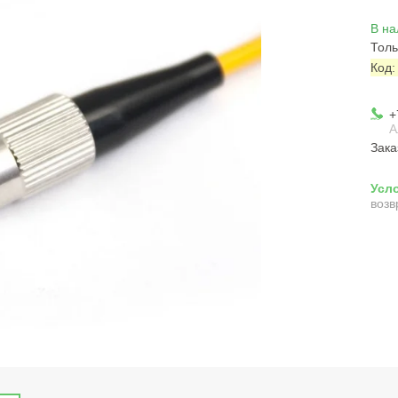
В на
Толь
Код
+
А
Зака
возв