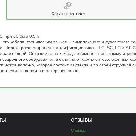
Характеристики
implex 3.0мм 0.5 м
чного кабеля, техническим языком – симплексного и дуплексного с
х. Широко распространены модификации типа – FC, SC, LC и ST. С
оставляющей. Оптические патч корды применяются в коммутацион
ют сварочного оборудования в отличии от самих оптоволоконных каб
тическое волокно, которое состоит из стекла и по своей структуре
того самого волокна и потеря коннекта.
ТЫ
ОТЗЫВЫ
Отзывы