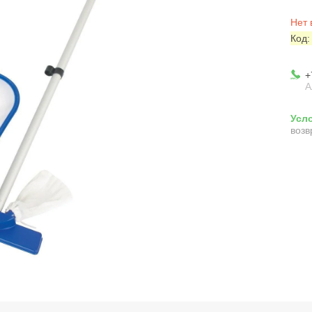
Нет 
Код
+
А
возв