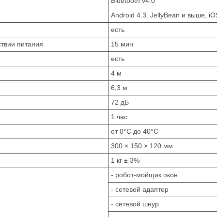
Bluetooth v4.0
Android 4.3. JellyBean и выше, i
есть
ствии питания
15 мин
есть
4 м
6,3 м
72 дБ
1 час
от 0°С до 40°С
300 × 150 × 120 мм
1 кг ± 3%
- робот-мойщик окон
- сетевой адаптер
- сетевой шнур