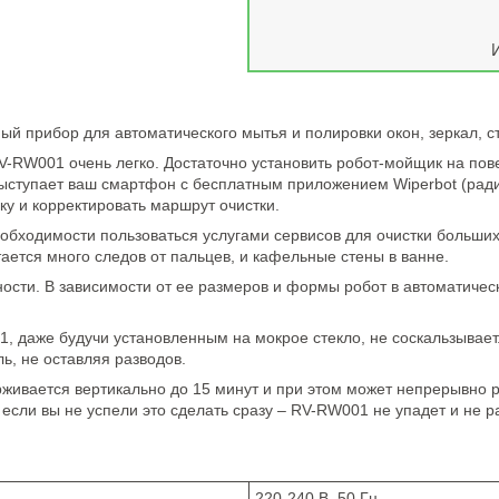
прибор для автоматического мытья и полировки окон, зеркал, ст
V-RW001 очень легко. Достаточно установить робот-мойщик на пове
ыступает ваш смартфон с бесплатным приложением Wiperbot (радиу
у и корректировать маршрут очистки.
обходимости пользоваться услугами сервисов для очистки больших
тается много следов от пальцев, и кафельные стены в ванне.
ности. В зависимости от ее размеров и формы робот в автоматичес
 даже будучи установленным на мокрое стекло, не соскальзывает
ь, не оставляя разводов.
вается вертикально до 15 минут и при этом может непрерывно ра
 если вы не успели это сделать сразу – RV-RW001 не упадет и не р
220-240 В, 50 Гц