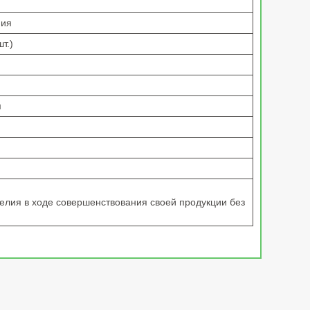
ния
т.)
м
делия в ходе совершенствования своей продукции без