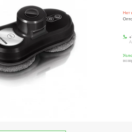
Нет 
Опто
+
А
возв