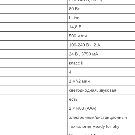
80 Вт
Li-ion
14,8 В
500 мА*ч
100-240 В~, 2 А
24 В , 3750 мА
класс II
4
1 м²/2 мин
светодиодная, звуковая
есть
2 × R03 (AAA)
электронный/дистанционный
технология Ready for Sky